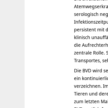
Atemwegserkran
serologisch neg
Infektionszeit
persistent mit 
klinisch unauff
die Aufrechter
zentrale Rolle.
Transportes, se
Die BVD wird se
ein kontinuierl
verzeichnen. Im
Tieren und der
zum letzten Mal