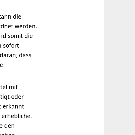
kann die
ordnet werden.
nd somit die
 sofort
 daran, dass
ge
tel mit
tigt oder
t erkannt
erhebliche,
ie den