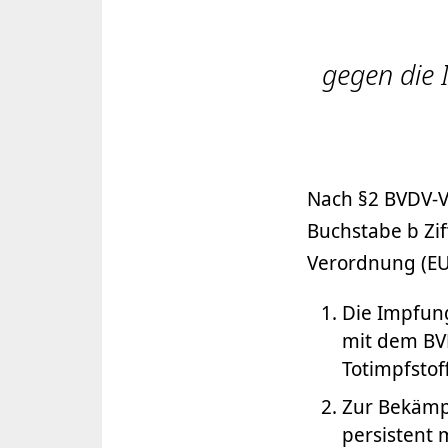
gegen die 
Nach §2 BVDV-Ve
Buchstabe b Ziff
Verordnung (E
Die Impfung
mit dem BVD
Totimpfstoff
Zur Bekämp
persistent 