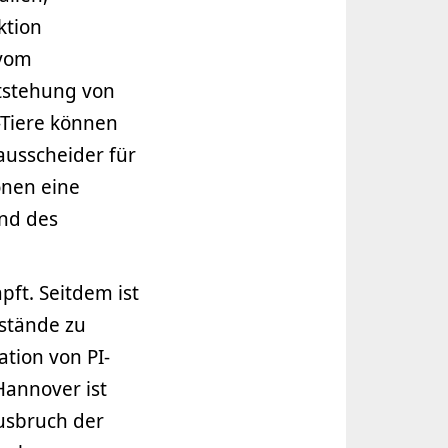
ktion
 vom
tstehung von
-Tiere können
sausscheider für
onen eine
end des
pft. Seitdem ist
estände zu
tion von PI-
Hannover ist
Ausbruch der