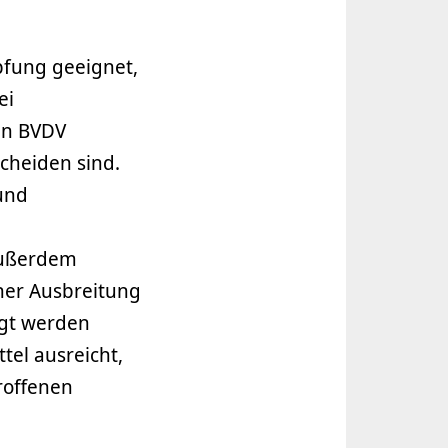
pfung geeignet,
ei
en BVDV
cheiden sind.
und
außerdem
ner Ausbreitung
gt werden
tel ausreicht,
roffenen