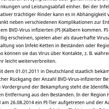
kungen und Leistungsabfall einher. Bei der Infe
ativer trächtiger Rinder kann es in Abhängigkeit
punkt neben verschiedenen Komplikationen zur En
dem BVD-Virus infizierten (PI-)Kälbern kommen. PI
ällig erscheinen, spielen aber als dauerhafte Viru
haltung von Infekt-Ketten in Beständen oder Regi
 So können sie das Virus über Kontakte, z. B. währ
hr leicht weiterverbreiten.
it dem 01.01.2011 in Deutschland staatlich bekäm
icher Rückgang der Anzahl BVD-Virus-infizierter B
 Vordergrund der Bekämpfung steht die Identifika
en Entfernung aus den Beständen. In der Region 
 am 26.08.2014 ein PI-Tier aufgetreten und der 