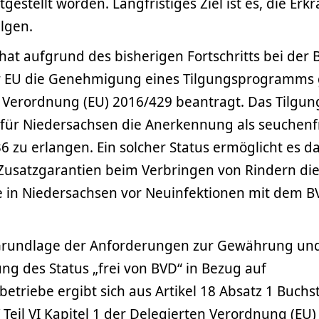
tgestellt worden. Langfristiges Ziel ist es, die Er
ilgen.
hat aufgrund des bisherigen Fortschritts bei de
r EU die Genehmigung eines Tilgungsprogramms 
r Verordnung (EU) 2016/429 beantragt. Das Tilg
, für Niedersachsen die Anerkennung als seuchenf
6 zu erlangen. Ein solcher Status ermöglicht es d
 Zusatzgarantien beim Verbringen von Rindern di
 in Niedersachsen vor Neuinfektionen mit dem BV
 Grundlage der Anforderungen zur Gewährung un
ng des Status „frei von BVD“ in Bezug auf
triebe ergibt sich aus Artikel 18 Absatz 1 Buchsta
 Teil VI Kapitel 1 der Delegierten Verordnung (EU)