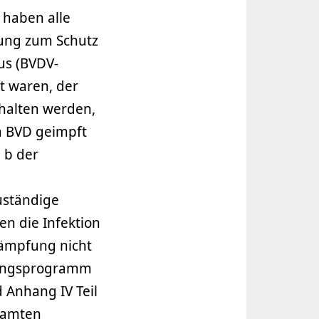
 haben alle
ung zum Schutz
us (BVDV-
t waren, der
rhalten werden,
n BVD geimpft
 b der
uständige
n die Infektion
kämpfung nicht
gungsprogramm
d Anhang IV Teil
esamten