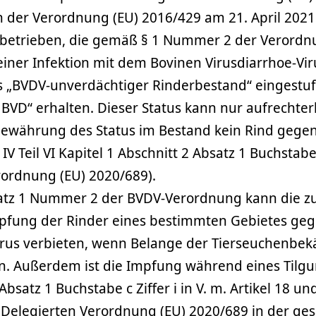
 der Verordnung (EU) 2016/429 am 21. April 2021
betrieben, die gemäß § 1 Nummer 2 der Verordn
einer Infektion mit dem Bovinen Virusdiarrhoe-Vir
s „BVDV-unverdächtiger Rinderbestand“ eingestuf
n BVD“ erhalten. Dieser Status kann nur aufrechte
Gewährung des Status im Bestand kein Rind gege
V Teil VI Kapitel 1 Abschnitt 2 Absatz 1 Buchstabe
rordnung (EU) 2020/689).
tz 1 Nummer 2 der BVDV-Verordnung kann die z
pfung der Rinder eines bestimmten Gebietes gege
rus verbieten, wenn Belange der Tierseuchenbe
n. Außerdem ist die Impfung während eines Til
Absatz 1 Buchstabe c Ziffer i in V. m. Artikel 18 un
r Delegierten Verordnung (EU) 2020/689 in der g