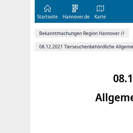
Zum
Seite
Inhalt
als
springen
E-
Zur
Mail
Startseite
Hannover.de
Karte
Hauptnavigation
versenden
springen
Auf
Facebook
Bekanntmachungen Region Hannover
//
teilen
Auf
X
08.12.2021 Tierseuchenbehördliche Allgeme
teilen
Seitenlink
Kopieren
Seite
Drucken
08.
Allgem