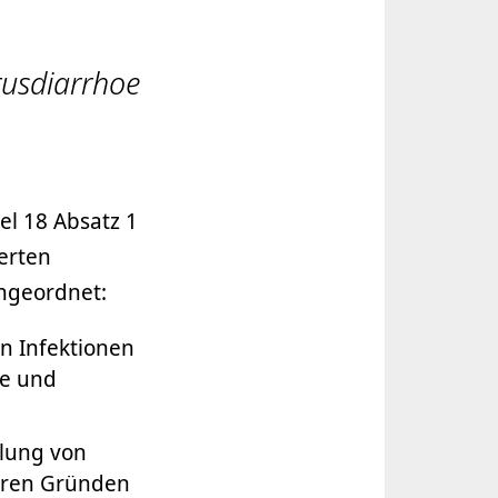
rusdiarrhoe
el 18 Absatz 1
ierten
ngeordnet:
n Infektionen
fe und
lung von
deren Gründen