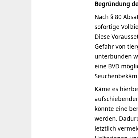
Begründung der
Nach § 80 Absa
sofortige Vollz
Diese Vorausset
Gefahr von tier
unterbunden wer
eine BVD möglic
Seuchenbekämp
Käme es hierbei
aufschiebender
könnte eine be
werden. Dadurc
letztlich verm