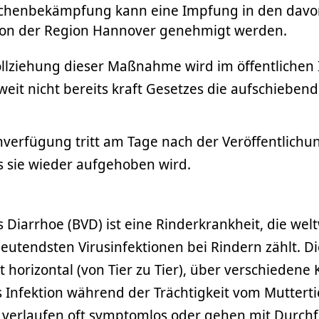
uchenbekämpfung kann eine Impfung in den davo
von der Region Hannover genehmigt werden.
ollziehung dieser Maßnahme wird im öffentlichen 
eit nicht bereits kraft Gesetzes die aufschieben
.
verfügung tritt am Tage nach der Veröffentlichun
bis sie wieder aufgehoben wird.
s Diarrhoe (BVD) ist eine Rinderkrankheit, die we
eutendsten Virusinfektionen bei Rindern zählt. D
gt horizontal (von Tier zu Tier), über verschiedene
ls Infektion während der Trächtigkeit vom Mutterti
 verlaufen oft symptomlos oder gehen mit Durchf