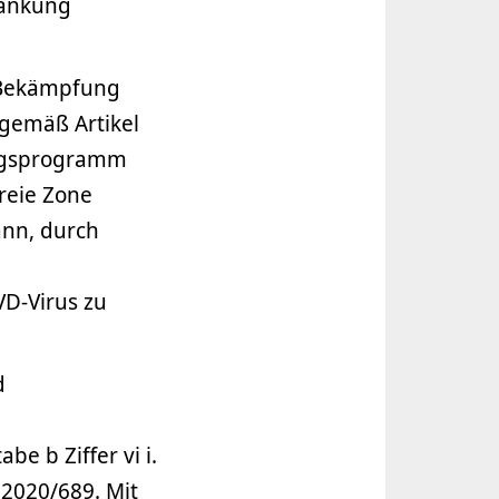
krankung
r Bekämpfung
gemäß Artikel
ungsprogramm
reie Zone
ann, durch
e
D-Virus zu
d
be b Ziffer vi i.
 2020/689. Mit