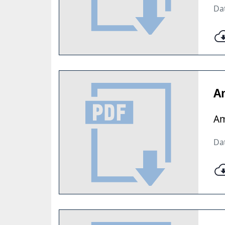
Dat
A
Am
Dat