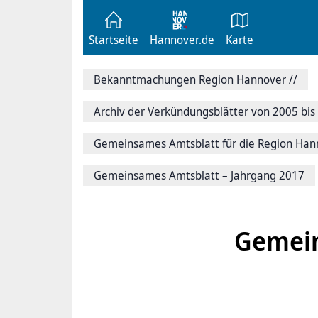
Zum
Seite
Inhalt
als
springen
E-
Zur
Mail
Startseite
Hannover.de
Karte
Hauptnavigation
versenden
springen
Auf
Facebook
Bekanntmachungen Region Hannover
//
teilen
Auf
X
Archiv der Verkündungsblätter von 2005 bis
teilen
Seitenlink
Gemeinsames Amtsblatt für die Region Hanno
Kopieren
Seite
Drucken
Gemeinsames Amtsblatt – Jahrgang 2017
Gemein