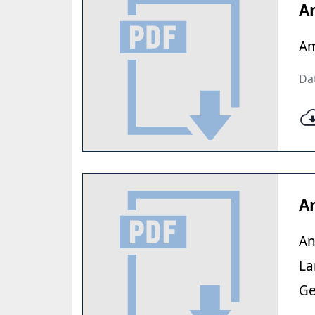
A
Am
Dat
A
An
La
Ge