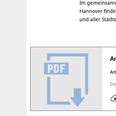
Im gemeinsamen
Hannover finde
und aller Städ
Am
Am
Dat