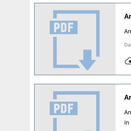
A
Am
Da
A
An
in