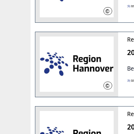
©
RH
Re
2
B
©
RH
Re
20