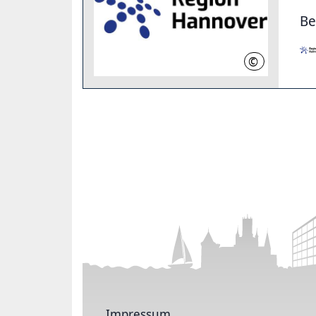
B
©
RH
Impressum