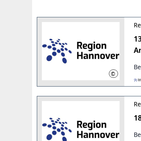
Re
13
A
B
©
RH
Re
1
B